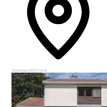
Steendiep 8
8301 Heist