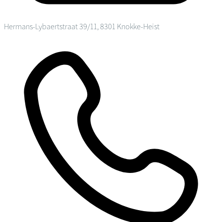
Hermans-Lybaertstraat 39/11, 8301 Knokke-Heist