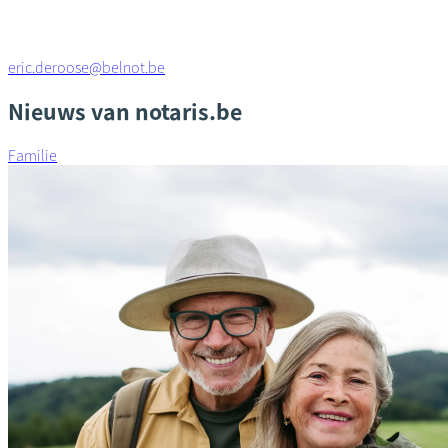
eric.deroose@belnot.be
Nieuws van notaris.be
Familie