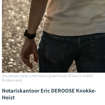
Ons nieuwe adres is Hermans-Lybaertstraat 39 bus 11 te 8301
Knokke-Heist
Notariskantoor
Eric DEROOSE
Knokke-
Heist